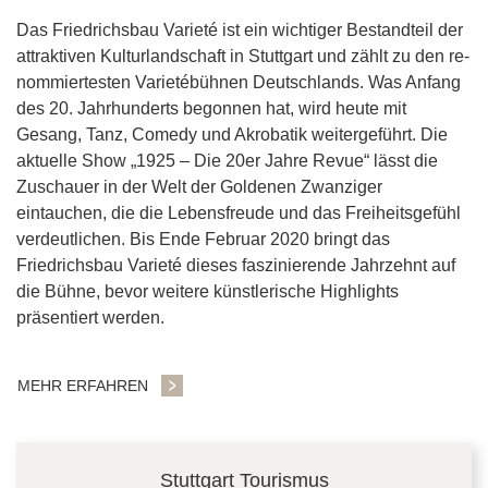
Das Fried­richs­bau Va­rieté ist ein wichtiger Be­stand­teil der
at­trak­ti­ven Kul­tur­land­schaft in Stutt­gart und zählt zu den re­
nom­mier­tes­ten Va­rietébüh­nen Deutsch­lands. Was Anfang
des 20. Jahrhunderts begonnen hat, wird heute mit
Gesang, Tanz, Comedy und Akrobatik weitergeführt. Die
aktuelle Show „1925 – Die 20er Jahre Revue“ lässt die
Zuschauer in der Welt der Goldenen Zwanziger
eintauchen, die die Lebensfreude und das Freiheitsgefühl
verdeutlichen. Bis Ende Februar 2020 bringt das
Friedrichsbau Varieté dieses faszinierende Jahrzehnt auf
die Bühne, bevor weitere künstlerische Highlights
präsentiert werden.
MEHR ERFAHREN
Stuttgart Tourismus